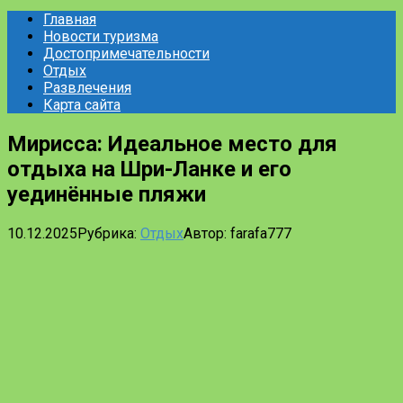
Главная
Новости туризма
Достопримечательности
Отдых
Развлечения
Карта сайта
Мирисса: Идеальное место для
отдыха на Шри-Ланке и его
уединённые пляжи
10.12.2025
Рубрика:
Отдых
Автор:
farafa777